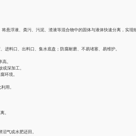
，将悬浮液、粪污、污泥、渣液等混合物中的固体与液体快速分离，实现
装置、进料口、出料口、集水底盘；防腐耐磨、不易堵塞、易维护。
效率高。
堆放或深加工。
高腐环境。
化利用。
分离。
酵沼气或水肥还田。