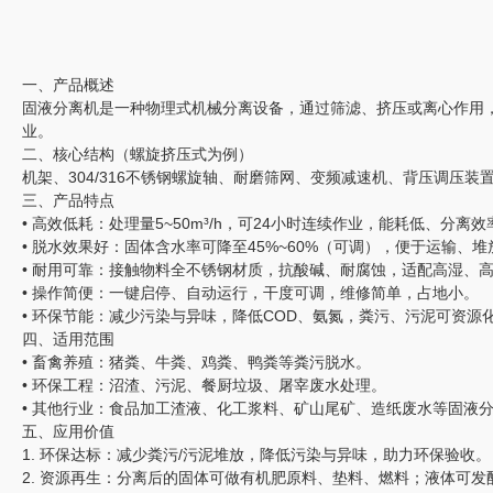
一、产品概述
固液分离机是一种物理式机械分离设备，通过筛滤、挤压或离心作用
业。
二、核心结构（螺旋挤压式为例）
机架、304/316不锈钢螺旋轴、耐磨筛网、变频减速机、背压调压
三、产品特点
• 高效低耗：处理量5~50m³/h，可24小时连续作业，能耗低、分离
• 脱水效果好：固体含水率可降至45%~60%（可调），便于运输、
• 耐用可靠：接触物料全不锈钢材质，抗酸碱、耐腐蚀，适配高湿、
• 操作简便：一键启停、自动运行，干度可调，维修简单，占地小。
• 环保节能：减少污染与异味，降低COD、氨氮，粪污、污泥可资源
四、适用范围
• 畜禽养殖：猪粪、牛粪、鸡粪、鸭粪等粪污脱水。
• 环保工程：沼渣、污泥、餐厨垃圾、屠宰废水处理。
• 其他行业：食品加工渣液、化工浆料、矿山尾矿、造纸废水等固液
五、应用价值
1. 环保达标：减少粪污/污泥堆放，降低污染与异味，助力环保验收。
2. 资源再生：分离后的固体可做有机肥原料、垫料、燃料；液体可发