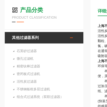
产品分类
详细
PRODUCT CLASSIFICATION
上海
活性
活性
其他过滤器系列
颗粒
氯，
石英砂过滤器
在通
吸附
微孔过滤机
上海
环保
精密钛棒过滤器
本机
密闭板式过滤机
便，
本机
活性炭过滤器
过加
不锈钢板框多层过滤机
纸、
本机
组合式过滤系统（双联过滤器）
(快装
的难