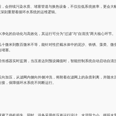
质，会持续污染水质、堵塞管道与换热设备，不仅拉低系统效率，更会大
正深刻重塑着循环水系统的运维逻辑。
化的自动化与高效化，其运行可分为“过滤”与“自清洗”两大核心环节。
十微米到数百微米不等，能针对性拦截水体中的泥沙、铁锈、藻类、微
与堵塞。
传感器实时监测，当压差达到预设阈值时，智能控制系统自动启动自清
向加压，从滤网内侧向外侧冲洗，将附着在滤网上的杂质剥离，并随水
衔接，保障循环水系统不间断运行。
避了停机损失。同时，设备采用低压差运行设计，水流阻力小，循环水