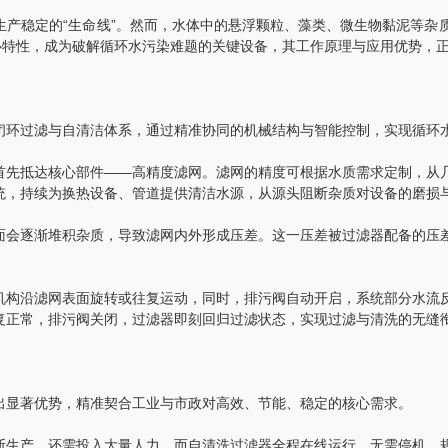
稳定的“生命线”。然而，水体中的悬浮颗粒、藻类、微生物黏泥等杂
心特性，成为破解循环水污染难题的关键设备，其工作原理与应用优势，
环过滤与自清洁体系，通过精准协同的机械结构与智能控制，实现循环水净
先抵达核心部件——高精度滤网。滤网的精度可根据水质需求定制，从几
统，持续为换热设备、管道提供清洁水源，从源头阻断杂质对设备的磨损
会逐渐堆积杂质，导致滤网内外形成压差。这一压差被过滤器配备的压差
构沿滤网表面旋转或往复运动，同时，排污阀自动开启，系统部分水流反
复正常，排污阀关闭，过滤器即刻回归过滤状态，实现过滤与清洗的无缝
显著优势，精准契合工业与市政对高效、节能、稳定的核心需求。
生产，还需投入大量人力，而自清洗过滤器全程在线运行，无需停机，规