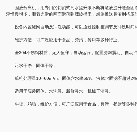
固液分离机，用专用的切割式污水提升泵不断将渣液提升送至固液
滓慢慢增多，顺着光滑的网面滑落到螺旋槽里，螺旋推送粪渣到挤压
设备内置滤网自动反冲洗功能，可以通过控制柜调节反冲洗时间和频
维护方便，可广泛应用于食品，粪污，餐厨等多种行业。
全304不锈钢材质，无人值守，自动运行，配置滤网震动、自动冲
污水干净，固体干燥。
单机处理量10--60m³/h、固体含水率65%、液体含固滤不超过2%
适用于腐质固体、水泡粪、新鲜粪水、机械干清粪、
牛场、鸡场，维护方便，可广泛应用于食品，粪污，餐厨等多种