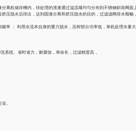
分离机储存槽内，待处理的渣液通过溢流堰均匀分布到不锈钢斜筛网面上
段挤压脱水后排出，达到固液分离和挤压脱水的目的，过滤滤网排水顺畅
率 ； 利用水流本自身的重力脱水，压榨部分功率低，单机处理水量大
洗系统、省时省力，耐腐蚀，寿命长，过滤精度高，
行业。