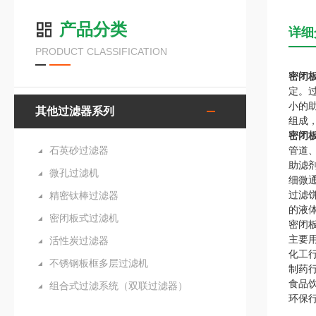
产品分类
详细
PRODUCT CLASSIFICATION
密闭
定。
小的
其他过滤器系列
组成
密闭
石英砂过滤器
管道
助滤
微孔过滤机
细微
过滤
精密钛棒过滤器
的液
密闭板式过滤机
密闭
主要
活性炭过滤器
‌化
不锈钢板框多层过滤机
‌制药
‌食品
组合式过滤系统（双联过滤器）
‌环保