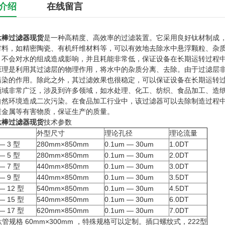
介绍
在线留言
钛棒过滤器现货
是一种高精度、高效率的过滤装置。它采用良好钛材制成
材料，如精密陶瓷、有机纤维材料等，可以有效地去除水中悬浮颗粒、杂
，不会对水的组成造成影响，并且耗能非常低，保证设备在长期运转过程
原理是利用其过滤层的物理作用，将水中的杂质分离、去除。由于过滤层
污染的作用。除此之外，其过滤效果也很稳定，可以保证设备在长期运转
领域非常广泛，涉及到许多领域，如水处理、化工、纺织、食品加工、造
自然环境造成二次污染。在食品加工行业中，该过滤器可以去除制造过程
重金属等有害物质，保证生产的质量。
钛棒过滤器现货
技术参数
外型尺寸
理论孔径
理论流量
— 3 型
280mm×850mm
0.1um — 30um
1.0DT
— 5 型
280mm×850mm
0.1um — 30um
2.0DT
— 7 型
440mm×850mm
0.1um — 30um
3.0DT
— 9 型
440mm×850mm
0.1um — 30um
3.5DT
— 12 型
540mm×850mm
0.1um — 30um
4.5DT
— 15 型
540mm×850mm
0.1um — 30um
6.0DT
— 17 型
620mm×850mm
0.1um — 30um
7.0DT
管规格 60mm×300mm ，特殊规格可以定制。插口螺纹式，222型