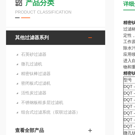
产品分类
详细
PRODUCT CLASSIFICATION
精密
过滤
定性
其他过滤器系列
工作
除水
石英砂过滤器
应用
进入
微孔过滤机
物和
精密
精密钛棒过滤器
型号
密闭板式过滤机
DQT 
活性炭过滤器
DQT 
DQT 
不锈钢板框多层过滤机
DQT 
组合式过滤系统（双联过滤器）
DQT 
DQT 
DQT 
查看全部产品
微孔钛