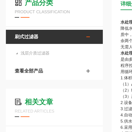
产品分类
详细
PRODUCT CLASSIFICATION
水处
降低
质中
刷式过滤器
余两
无需
浅层介质过滤器
水处
是由
程序
查看全部产品
用循
1.
（1
（2
（3
相关文章
2.设
3.
RELATED ARTICLES
4.
5.
6.采