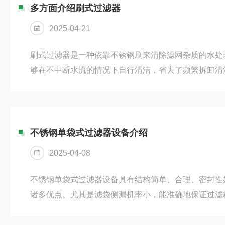
质，都可能引发化学反应的偏差、设备的磨损，甚至导
多方面介绍刷式过滤器
洗过滤器就驻守在这些关键节点，它像一位忠...
2025-04-21
刷式过滤器是一种依靠不锈钢刷来清除滤网杂质的水处
够在不中断水流的情况下自行清洁，省去了频繁拆卸清
和建筑等领域应用广泛。为了让你更清晰地了解，我从
它是如何工作的？刷式过滤器的工作可以分为“过滤”和“
是自动完成的。1.正常过滤：水流从入口进入过滤器，
拦截在滤网内侧，干净的水则从出口流出。2.自动清洗
不锈钢单袋式过滤器设备介绍
成压力差。当压差达到预...
2025-04-08
不锈钢单袋式过滤器设备具有结构简单、合理、密封性
诸多优点。尤其是滤袋侧漏机率小，能准确地保证过滤
过滤器内外表面采用机械喷砂抛光处理，均匀、易清洗
求，提供带有加热套形式的过滤器、可调节的支撑脚架