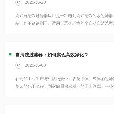
2025-05-20
刷式自清洗过滤器应用是一种电动刷式清洗的水过滤器
装一套不锈钢刷子。适用于恶劣环境的全自动自清洗型
可配备3500微米-50微米的滤网，过滤器的自清洗过
刷式自清洗过滤器是在水处理行业应用比较广泛的设备
能使污水达到的过滤效果。主要组件有：电机、电控箱
组件、316L不锈钢刷、框架组件、传动轴、进出口连
自清洗过滤器：如何实现高效净化？
统过滤产品的纳污量小、易...
2025-05-08
在现代工业生产与生活场景中，各类液体、气体的过滤
复杂的化工流程，到家庭厨房水槽下的用水终端，一种
自清洗过滤器，正悄然保障着流体的纯净度，为系统的
领域，以化工行业为例，无数的管道如同城市的血脉，
间，输送着各种原料、半成品与成品。在这些管道中流