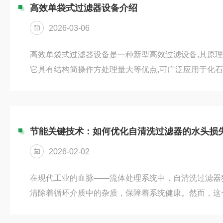
统、连铸系统、水处理应用、制冷采暖水系统(2)灌溉
高效单袋式过滤器设备介绍
河、湖水、海水、果...
2026-03-06
高效单袋式过滤器设备是一种新型高效过滤设备,其原
它具有结构简操作方处理量大等优点,可广泛应用于化
及各种悬浮液的分离和净化。单袋式过滤器简介单袋式过
筒型单袋式过滤器适用于含固量小于1000mg/L的液
澄清。该系列滤芯由一个内装填有不锈钢网或聚丙烯网
网的塑料外壳构成,不锈钢网或聚丙烯网为滤芯的过滤介
节能关键技术：如何优化自清洗过滤器的水头损
螺栓连接固定成...
2026-02-02
在现代工业的血脉——流体处理系统中，自清洗过滤器犹
清除着循环介质中的杂质，保障着系统健康。然而，这个
能挑战：一方面，过滤过程中持续的水头损失如同一道
动力；另一方面，维持自身洁净的排污耗水则构成了直