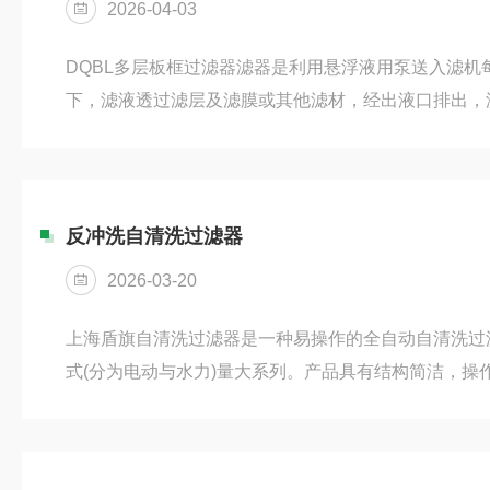
2026-04-03
DQBL多层板框过滤器滤器是利用悬浮液用泵送入滤机
下，滤液透过滤层及滤膜或其他滤材，经出液口排出，
从而达到固液分离的目的。设备具有滤液损耗少，流通
易清洗等优点。滤板采用特殊结构的平面螺纹网状形，
纸、滤膜)不易破损，能有效地延长各种滤材的使用寿
配备不锈钢输液泵，其配用电机功率小，耗电省。机架
反冲洗自清洗过滤器
便。结构特点：1、抗腐蚀，经久耐用...
2026-03-20
上海盾旗自清洗过滤器是一种易操作的全自动自清洗过
式(分为电动与水力)量大系列。产品具有结构简洁，操
用寿命长、自动化程度高，可实现远程控制，清洗水量少
过滤应用：冷却水过滤、保护喷头、污水三级处理、市政
前过滤、酸洗、造纸白水过滤、注塑成型机、巴氏消毒