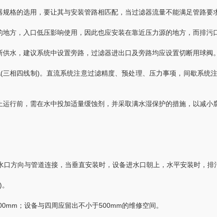
格的选用，要让其与安装管路相匹配，当过滤器流量不能满足管路要求时
方，入口低压影响使用，因此也应安装在靠近压力源的地方，而排污口
供水，建议系统中设置旁路，过滤器进出口及旁路均应设置切断用球阀。
(三相四线制)。直流系统注意过滤精度、预处理、压力事项，间歇系统
运行前，需在水中投加适量缓蚀剂，并采取满水湿保护的措施，以减小
。
水口方向与管道连接，当垂直安装时，设备进水口朝上，水平安装时，排
)。
00mm；设备与四周应留出不小于500mm的维修空间。